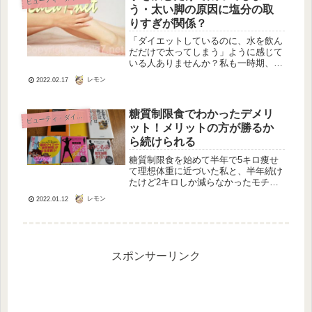
う・太い脚の原因に塩分の取
りすぎが関係？
「ダイエットしているのに、水を飲ん
だだけで太ってしまう」ように感じて
いる人ありませんか？私も一時期、そ
んな不満をかかえていました。頑張っ
レモン
2022.02.17
て食事を減らしているのだから、体重
が減っていくはずなのにそうでもな
い。そこで空腹を飲み物でごまかして
糖質制限食でわかったデメリ
ビ
ューティ・ダイエット
いた...
ット！メリットの方が勝るか
ら続けられる
糖質制限食を始めて半年で5キロ痩せ
て理想体重に近づいた私と、半年続け
たけど2キロしか減らなかったモチベ
のあがらない夫。糖質制限でダイエッ
レモン
2022.01.12
トをしようという意気込みで、私はゴ
ールを達成できましたが、夫はメタボ
体型のままです。「同じように糖質制
限...
スポンサーリンク