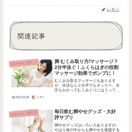
レモン
関連記事
脚 むくみ取り方/マッサージ？
ビ
ューティ・ダイエット
2分半泳ぐ！ふくらはぎの役割
マッサージ効果でポンプに！
むくみを取るマッサージもあります
が、水泳なら２分半でもオッケー。水
圧もかかってむくみとりにはうってつ
けです。リンパの専門医信州大学の大
レモン
2022.03.08
橋先生の一番のおすすめの方法です。
毎日飲む脚やせグッズ・大好
ビ
ューティ・ダイエット
評サプリ
脚やせグッズはいろいろありますが、
やはり体の中からも脚やせを後援する