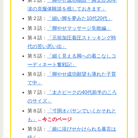
第１話：
「脚やせ成功物語・脚太歴30年
涙の克服体験談を残しておきます」
第２話：
「細い脚を夢みた10代20代」
第３話：
「脚やせマッサージ失敗編」
第４話：
「元祖加圧着圧ストッキング時
代の苦い思い出」
第５話：
「細く見える脚への着こなしコ
ーディネート奮戦記」
第６話：
「脚やせ成功願望も薄れた子育
て中」
第７話：
「太さピークの40代前半のころ
のサイズ」
第８話：
「寸胴オバサンでいくかそれと
も」
←今このページ
第９話：
「娘に浴びせかけられる暴言は
続く」