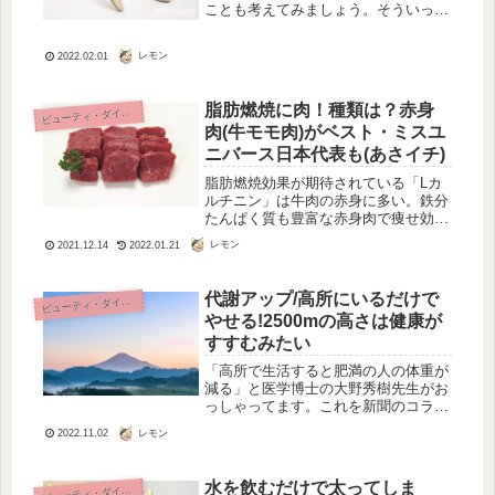
ことも考えてみましょう。そういった
脚やせグッズの1つとして、脚やせサ
プリがあります。その中だとしても大
レモン
2022.02.01
好評の高い、脚やせサプリのご案内で
す。ビューティーレッグ セルライト
ス...
脂肪燃焼に肉！種類は？赤身
ビ
ューティ・ダイエット
肉(牛モモ肉)がベスト・ミスユ
ニバース日本代表も(あさイチ)
脂肪燃焼効果が期待されている「Lカ
ルチニン」は牛肉の赤身に多い。鉄分
たんぱく質も豊富な赤身肉で痩せ効果
を狙いましょう。2010年ミスユニバー
レモン
2021.12.14
2022.01.21
ス日本代表の板井麻衣子さんも美ボデ
ィを保つのに欠かせないとおっしゃっ
てました。2013年11月9日NHKあさイ
代謝アップ/高所にいるだけで
ビ
ューティ・ダイエット
チ
やせる!2500mの高さは健康が
すすむみたい
「高所で生活すると肥満の人の体重が
減る」と医学博士の大野秀樹先生がお
っしゃってます。これを新聞のコラム
で昨日みつけたので、大野秀樹先生の
レモン
2022.11.02
書かれた「Climbing and Medicine 会
報 山」の医療コラム822号で投稿さ
れていた文を...
水を飲むだけで太ってしま
ビ
ューティ・ダイエット