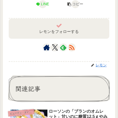
LINE
コピー
レモンをフォローする
レモン
関連記事
ローソンの「ブランのオムレ
ビ
ューティ・ダイエット
ット」甘いのに糖質12.5ｇやみ