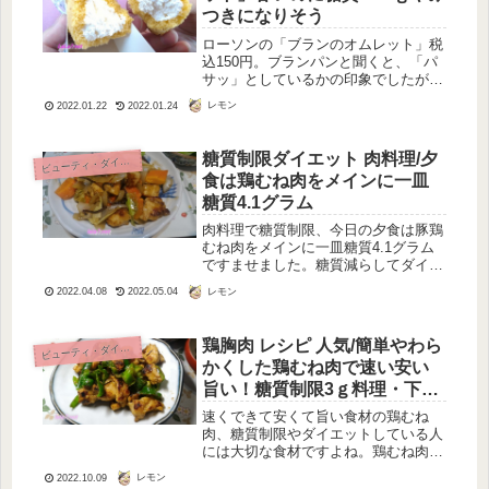
つきになりそう
ローソンの「ブランのオムレット」税
込150円。ブランパンと聞くと、「パ
サッ」としているかの印象でしたが、
これはカステラケーキと同じで、ふん
レモン
2022.01.22
2022.01.24
わりした生地、そして香ばしい。やっ
ぱり食べてみないとわかりませんね。
糖質制限してると甘いものが恋しく
糖質制限ダイエット 肉料理/夕
ビ
ューティ・ダイエット
な...
食は鶏むね肉をメインに一皿
糖質4.1グラム
肉料理で糖質制限、今日の夕食は豚鶏
むね肉をメインに一皿糖質4.1グラム
ですませました。糖質減らしてダイエ
ット、手早く料理して、ゆっくり食事
レモン
2022.04.08
2022.05.04
を楽しみましょう！鶏むね肉の糖質量
は、100グラムあたりなんと０グラ
ム！！皮つきでも０グラム！！ゼロ
鶏胸肉 レシピ 人気/簡単やわら
ビ
ューティ・ダイエット
な...
かくした鶏むね肉で速い安い
旨い！糖質制限3ｇ料理・下味
あり
速くできて安くて旨い食材の鶏むね
肉、糖質制限やダイエットしている人
には大切な食材ですよね。鶏むね肉だ
けなら糖質ゼロ！それを生かしてでき
レモン
2022.10.09
るだけ糖質オフした料理を心がけてま