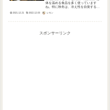
体を温める食品を多く使っています
ね。特に秋冬は、冷え性を自覚する人
にとって、体をあたためる食事をした
レモン
2021.12.21
2022.12.03
いですね。体を温める食事はいつも心
がけてとりたいと思っていて、「鍋料
理」にすると体全体がぽかぽかと気持
ちよ...
スポンサーリンク