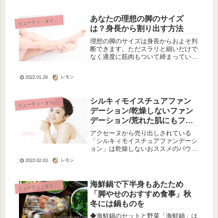
す。その中でもこのピーマンとの料理
は、下味がついているので調理時間が
あなたの理想の脚のサイズ
ビ
ューティ・ダイエット
短く...
は？身長から割り出す方法
理想の脚のサイズは身長からおよそ判
断できます。ただスラリと細いだけで
なく適度に筋肉もついて締まっている
のが理想的。
レモン
2022.01.29
シルキィモイスチュアファン
ビ
ューティ・ダイエット
デーション/乾燥しないファン
デーション/荒れた肌にもフィ
ット！
アクセーヌから売り出しされている
「シルキィモイスチュアファンデーシ
ョン」は乾燥しないおススメのパウダ
ーファンデーションです。アクセーヌ
レモン
2022.02.03
は、ニッポンの老舗のメディカルブラ
ンドで、皮膚科医と共同で製品開発を
行っています。シルキィモイスチュア
海鮮鍋で下半身もあたため
ビ
ューティ・ダイエット
ファ...
「脚やせのおすすめ食事」秋
冬には鍋ものを
◆海鮮鍋のセットと野菜「海鮮鍋」は