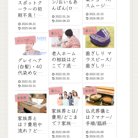
ン/おいもあ
スポットク
スムージー
んぱん(ロー
ーラーの初
って何？ジ
ソン)秋です
期不良！消
2021.10.15
ュースの栄
2022.01.24
ね！カロリ
2024.08.23
費者の立場
2024.08.23
養と比べて
2024.08.21
ーと栄養
から見た
みた/野菜不
2025.04.08
暮らし
150円をチ
Amazonの返
暮らし
足にはどち
ェック！
品ポリシー
ューティ・ダイエット
ビ
らが
の問題点
歯ぎしり マ
老人ホーム
ウスピース/
の相談はど
グレイヘア
歯ぎしり防
こで？退院
(白髪)・40
止を体験・
後の介護や
代染めない
2022.02.10
2022.02.20
自分で作る
生活の心配
が注目！
2024.08.23
2024.03.31
2022.01.30
方法なら
を解消した
若々しいフ
2024.03.31
880円で
い(体験談)
ァッション/
暮らし
家族葬
あさイチ
家族葬
家族葬とは/
仏式葬儀と
費用/どこま
は？マナー/
家族葬と
で？家族葬
手順/臨終か
は？費用や
の会社/確認
ら初七日ま
流れ？どこ
2022.09.05
2023.03.08
したい葬儀
での流れ/仏
まで呼ぶ
2024.03.31
2024.03.25