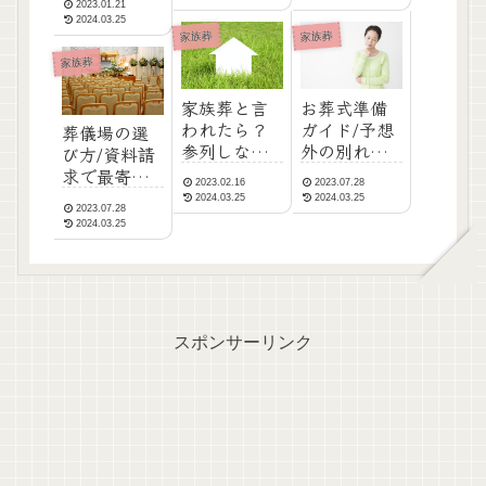
2023.01.21
内容につい
教供養の役
の？葬儀会
2024.03.25
て
割/仏式一般
社選びの注
家族葬
家族葬
葬と家族葬
意点
家族葬
の違い
家族葬と言
お葬式準備
われたら？
ガイド/予想
葬儀場の選
参列しな
外の別れに
び方/資料請
い？香典
悔いなく対
求で最寄り
2023.02.16
2023.07.28
は？友人、
応するため
の葬儀場情
2024.03.25
2024.03.25
2023.07.28
近所、職
の
報を入手で
2024.03.25
場、身内
きる
は？
スポンサーリンク