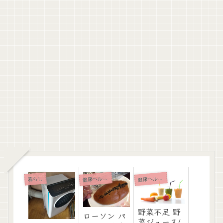
健
健
康ヘルスケア
康ヘルスケア
暮らし
野菜不足 野
ローソン パ
菜ジュース/