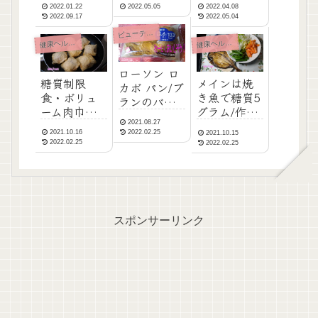
2022.01.22
2022.05.05
2022.04.08
グラム麺」
糖質ゼロも
ンに糖質
2022.09.17
2022.05.04
糖質ゼログ
夢じゃない
2.05グラム
ューティ・ダイエット
ビ
ラム麺
食事/低糖質
簡単満足
健
健
康ヘルスケア
康ヘルスケア
レシピ
ローソン ロ
糖質制限
メインは焼
カボ パン/ブ
食・ボリュ
き魚で糖質5
ランのバタ
ーム肉巾着
グラム/作り
ースティッ
のあっさり
おきおかず
2021.08.27
クはオレン
2021.10.16
2022.02.25
2021.10.15
レシピ夕食
で時短/低糖
ジの甘さオ
2022.02.25
2022.02.25
に迷ったら/
質レシピ
イシイ！
低糖質レシ
ピ
スポンサーリンク