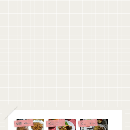
健
康ヘルスケア
ューティ・ダイエット
ューティ・ダイエット
ビ
ビ