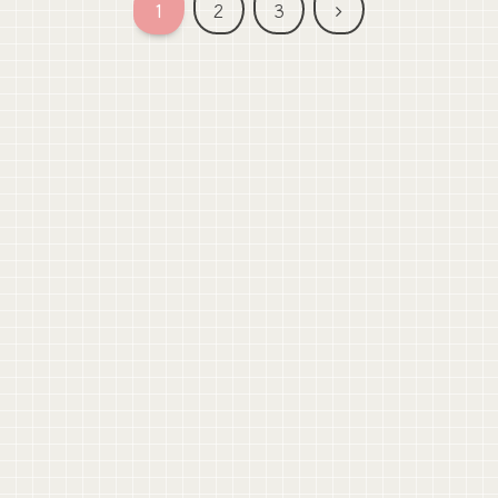
次
1
2
3
へ