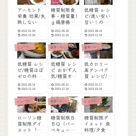
アーモンド
糖質制限食
低糖質 レシ
栄養 効果/失
事・糖質量1
ピ/速い安い
敗しない買
ｇ鶏唐揚げ
旨い！の低
い方・ダイ
の定番味付
糖質の食事
2022.01.26
2021.09.16
2021.09.14
エットも栄
けで焼くだ
例・糖質8ｇ
2023.12.29
2023.12.19
2023.12.19
養補給も
け/低糖質レ
忙しい夕食
シピ
でも大丈夫
健
健
ューティ・ダイエット
康ヘルスケア
康ヘルスケア
ビ
低糖質 レシ
低糖質 レシ
低カロリー
ピ/糖質ほぼ
ピ おかず人
高タンパク
ゼロの料
気/糖質オフ
質 レシピ/カ
理・サバ缶
をめざした
ップヌード
2021.09.14
2021.09.12
2022.01.17
でオムレ
食事例
ル/フカヒレ
2023.12.19
2023.12.19
2023.03.24
ツ・味と作
（NHKうま
り方（糖質
いッ！）
健
ューティ・ダイエット
康ヘルスケア
ューティ・ダイエット
ビ
ビ
制限）
ローソン糖
糖質制限Ｂ
糖質制限ダ
質制限ダイ
ＢＱ（バー
イエット 魚
エット「紀
ベキュー）
料理/夕食は
文の糖質０
で決まり！
サバをメイ