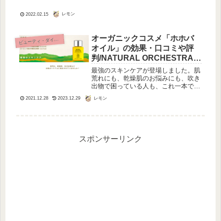
は無期限自粛中」なのですか？鏡に映
るこの腕は「振袖がブルンブルンとゆ
レモン
2022.02.15
れちゃって・・・」そんなあなたに、
朗報です。NHKあさイチで、漆原先
生...
オーガニックコスメ「ホホバ
ビ
ューティ・ダイエット
オイル」の効果・口コミや評
判/NATURAL ORCHESTRAの
高品質「オーガニックホホバ
最強のスキンケアが登場しました。肌
オイル」
荒れにも、乾燥肌のお悩みにも、吹き
出物で困っている人も、これ一本で解
消できるというのです。クレンジング
レモン
2021.12.28
2023.12.29
にも、保湿にも使えるすぐれものホホ
バオイルってどんなオイル？オーガニ
ックコスメ「ホホバオイル」の公式ペ
ー...
スポンサーリンク