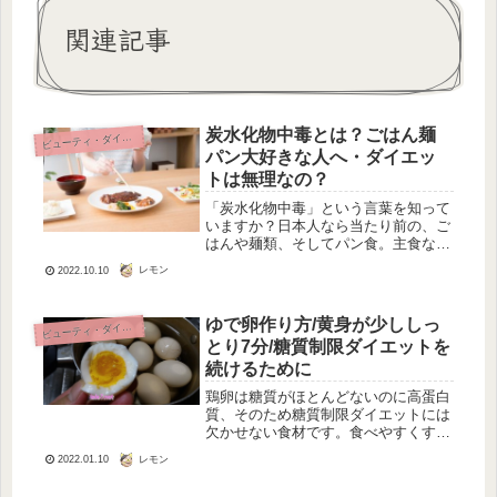
関連記事
炭水化物中毒とは？ごはん麺
ビ
ューティ・ダイエット
パン大好きな人へ・ダイエッ
トは無理なの？
「炭水化物中毒」という言葉を知って
いますか？日本人なら当たり前の、ご
はんや麺類、そしてパン食。主食なの
に中毒になるなんてどういうこと？ご
レモン
2022.10.10
はんも麺類もパンも、大好き！って普
通のことだと思います。炭水化物中毒
とは？ごはん麺パン大好きな人へ・ダ
ゆで卵作り方/黄身が少ししっ
ビ
ューティ・ダイエット
イ...
とり7分/糖質制限ダイエットを
続けるために
鶏卵は糖質がほとんどないのに高蛋白
質、そのため糖質制限ダイエットには
欠かせない食材です。食べやすくする
には、ゆで卵にして常備しておくのが
レモン
2022.01.10
手軽ですね。固ゆで卵にしておくと、
料理にも使えるので便利ですが、ちょ