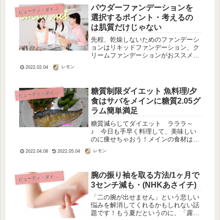
っと口の中で黄身がモコっとすること
パウダーファンデーションを
ビ
ューティ・ダイエット
も...
選択するポイント・考えるの
は肌質だけじゃない
先程、乾燥しないためのファンデーシ
ョンはリキッドファンデーション、ク
リームファンデーションがおススメと
お伝えしました。乾燥肌の人はその方
レモン
2022.02.04
がいいとおもいますが、それ以外の肌
質の人は、パウダーファンデーション
だとしても乾燥しないとおもいます。
糖質制限ダイエット 魚料理/夕
ビ
ューティ・ダイエット
従...
食はサバをメインに糖質2.05グ
ラム簡単満足
糖質減らしてダイエット ラララ～
♪ 今日も手早く料理して、美味しい
のに痩せちゃおう！メインの食材は
「サバ」です。サバ１００グラムあた
レモン
2022.04.08
2022.05.04
りの糖質がたった0.3グラム、ほとん
ど糖質なしと思っていいほどの量しか
ありません。だからサバの身のほとん
腕の振り袖を取る方法/1ヶ月で
ビ
ューティ・ダイエット
どの...
3センチ減も・(NHKあさイチ)
「二の腕が出せません」という悲しい
悩みを解消してくれるかもしれない話
題です！もう夏だというのに、「露出