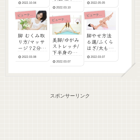
ストレッチ/
2022.10.04
2022.05.05
素/安心安定
糖質ゼロも
2022.03.10
マッサージ/
のアンチバ
夢じゃない
ューティ・ダイエット
ューティ・ダイエット
ビ
ビ
効果があっ
ーストタイ
食事/低糖質
ューティ・ダイエット
ビ
たものを紹
プを
レシピ
介
脚 むくみ取
脚やせ方法
美脚/ゆがみ
り方/マッサ
６選/ふくら
ストレッチ/
ージ？2分半
はぎ/太もも/
下半身の筋
泳ぐ！ふく
できること
肉鍛える何
2022.03.08
2022.03.07
らはぎの役
チェック
2022.03.07
歳からでも
割マッサー
表！小さな
ジ効果でポ
習慣から
ンプに！
スポンサーリンク