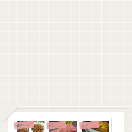
健
康ヘルスケア
ューティ・ダイエット
ューティ・ダイエット
ビ
ビ