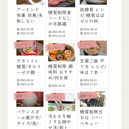
アーモンド
低糖質 レシ
糖質制限食
栄養 効果/失
ピ/糖質ほぼ
ソースなし
敗しない買
ゼロの料
の牛豚鶏の
い方・ダイ
理・サバ缶
ソテー・絶
2022.01.26
2021.09.14
エットも栄
でオムレ
2021.09.22
対おいしい
2023.12.29
2023.12.19
養補給も
2023.12.19
ツ・味と作
プロの料理
り方（糖質
ューティ・ダイエット
ューティ・ダイエット
ビ
ビ
法
ューティ・ダイエット
ビ
制限）
ラカントs
豆腐ご飯 作
糖質制限 調
糖質/カロリ
り方 レシピ/
味料 おすす
ーゼロ糖質
味は？本当
め/何を使う
ゼロのラカ
にごはんの
2021.09.12
2021.09.11
と安心？低
ントＳと
代わりにな
2023.12.19
2023.12.19
2022.10.30
糖質調味料
は？どんな
る？豆腐ご
リスト/プチ
甘味料？ど
飯を作って
健
健
康ヘルスケア
康ヘルスケア
ューティ・ダイエット
ビ
糖質制限 効
んな料理で
みました
果とメニュ
も使える？
バランスボ
糖質制限Ｂ
ー
太ももを細
ール選び方/
ＢＱ（バー
くする脚や
サイズ/色/安
ベキュー）
せ法/筋トレ/
全性3つの要
で決まり！