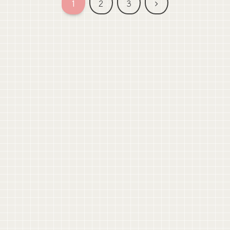
次
1
2
3
へ