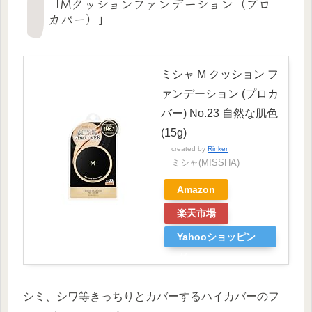
「Mクッションファンデーション（プロ
カバー）」
ミシャ M クッション フ
ァンデーション (プロカ
バー) No.23 自然な肌色
(15g)
created by
Rinker
ミシャ(MISSHA)
Amazon
楽天市場
Yahooショッピン
グ
シミ、シワ等きっちりとカバーするハイカバーのフ