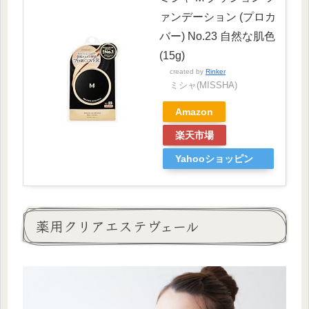
ァンデーション (プロカ
バー) No.23 自然な肌色
(15g)
created by
Rinker
ミシャ(MISSHA)
Amazon
楽天市場
Yahooショッピン
グ
薬用クリアエステヴェール