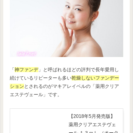
「
神ファンデ
」と呼ばれるほどの評判で長年愛用し
続けているリピーターも多い
乾燥しないファンデー
ション
とされるのがマキアレイベルの「薬用クリア
エステヴェール」です。
【2018年5月発売版】
薬用クリアエステヴェ
ール １３ｍＬ （オーク