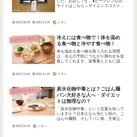
した。お試しです。●ビーグレン公式
サイトはこちら→サイエンスコスメ
b.glen ブライアン・ケラーが解説する
肌の悩み別解決法８つのトライアルセ
ット肌の悩みごとにフォーカスした新
レモン
2022.09.06
2023.12.29
たなプログラム。 ニキビケア・...
冷えには食べ物で！体を温め
ビ
ューティ・ダイエット
る食べ物と冷やす食べ物！
体を温める食べ物を取り入れる習慣
は、冷えの予防につながり脚やせを促
進してくれます。栄養素とともに温め
るのを心がけて。
レモン
2021.12.01
2022.11.18
炭水化物中毒とは？ごはん麺
ビ
ューティ・ダイエット
パン大好きな人へ・ダイエッ
トは無理なの？
「炭水化物中毒」という言葉を知って
いますか？日本人なら当たり前の、ご
はんや麺類、そしてパン食。主食なの
に中毒になるなんてどういうこと？ご
レモン
2022.10.10
はんも麺類もパンも、大好き！って普
通のことだと思います。炭水化物中毒