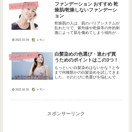
とは？ごはん麺パン大好きな人へ・ダ
ファンデーション おすすめ 乾
ビ
ューティ・ダイエット
イ...
燥肌/乾燥しないファンデーシ
ョン
乾燥肌の人は、肌のバリアシステムが
乱れたりで、紫外線や乾燥等の外的刺
激によって肌を傷めてしまう傾向があ
ります。これによって通常肌の人と比
レモン
2022.02.04
べると意識して肌を守る必要がありま
す。ファンデーションは肌をきれいに
魅せること言うのは当然ですが、こん
白髪染めの色選び・迷わず買
ビ
ューティ・ダイエット
な...
うためのポイントはこの3つ！
もっといい白髪染めはないかな？と今
まで何種類かの白髪染めを試してきま
した。そのたびに色選びを悩むんです
よね。特に色の種類が多い商品は、求
める色を選びやすいのですが、いざ染
レモン
2022.02.20
めてみるとパッケージお色とは違う！
っていうこともありますね。そこで白
髪...
スポンサーリンク