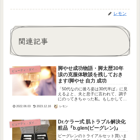
レモン
関連記事
脚やせ成功物語・脚太歴30年
ビ
ューティ・ダイエット
涙の克服体験談を残しておき
ます/脚やせ 自力 成功
「50代なのに後ろ姿は30代半ば」に見
えるよと、夫と息子に言われて、調子
にのってきちゃった私。もしかして美
魔女風？に至るまでの私の記録です。
レモン
2022.06.03
2023.12.16
脚やせ成功物語・脚太歴30年涙の克服
体験談を残しておきます。
Dr.ケラー式 肌トラブル解決化
ビ
ューティ・ダイエット
粧品『b.glen(ビーグレン)』
ビーグレンのトライアルセット買いま