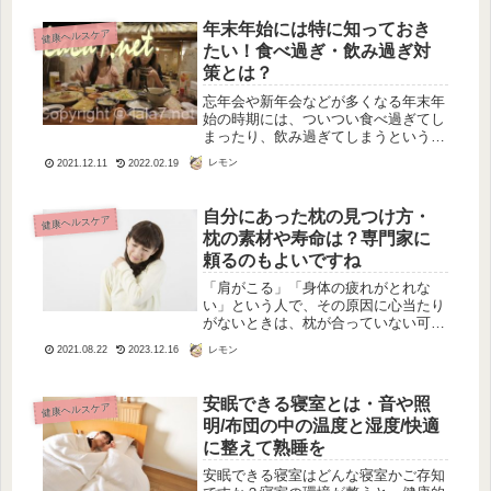
に、朝食の食事配達はないでしょ、と
思っていたのです。ところが！私の住
年末年始には特に知っておき
健康ヘルスケア
む...
たい！食べ過ぎ・飲み過ぎ対
策とは？
忘年会や新年会などが多くなる年末年
始の時期には、ついつい食べ過ぎてし
まったり、飲み過ぎてしまうというこ
とはありませんか？食べ過ぎたり飲み
レモン
2021.12.11
2022.02.19
すぎたりしないように注意していて
も、忘年会や新年会が続くと、胃にか
かる負担が大きくなりやすいもので
自分にあった枕の見つけ方・
健康ヘルスケア
す。特...
枕の素材や寿命は？専門家に
頼るのもよいですね
「肩がこる」「身体の疲れがとれな
い」という人で、その原因に心当たり
がないときは、枕が合っていない可能
性があります。寝ている間の７～８時
レモン
2021.08.22
2023.12.16
間もの間、布団同様枕にもずっとお世
話になっています。ですから枕はとっ
ても大切な睡眠の友です。枕をこれか
安眠できる寝室とは・音や照
健康ヘルスケア
ら選...
明/布団の中の温度と湿度/快適
に整えて熟睡を
安眠できる寝室はどんな寝室かご存知