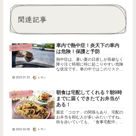
関連記事
車内で熱中症！炎天下の車内
健康ヘルスケア
は危険！保護と予防
熱中症は、暑い夏の日差しが容赦なく
降り注ぐ時期に特に起こりやすい危険
な状況です。車の中ではこのリスクが
高まるため、その原因と予防策につい
レモン
2023.07.25
て理解し、対処法を身につけることが
重要です。熱中症の原因：直射日光、
車内温度、水分不足車内で熱中症にな
朝食は宅配してくれる？朝9時
る...
健康ヘルスケア
までに届くできたてお弁当が
ある！
最近「コロナ」の関係もあり、宅配の
お弁当を頼む人が多いみたいですね。
街を歩いていても、「食事宅配中」と
いう目印をつけたオートバイをよく見
レモン
2022.02.08
かけるようになりました。でもさすが