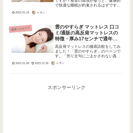
ですか？寝室の環境が整うと、健康的
で快適な睡眠が約束されるはずです。
「寝ても疲れがとれない」「夜中に目
レモン
2022.01.24
が覚める」「寝起きがすっきりしな
い」と感じているとしたら、そんな日
は日中ぼんやりなどしてちょっと困り
雲のやすらぎ マットレス 口コ
健康ヘルスケア
ます...
ミ/通販の高反発マットレスの
特徴・厚み17センチで通年快
適仕様？
高反発マットレスの徹底比較をしてみ
ました！「雲のやすらぎ」のページで
す。「売り文句にごまかされない真に
公平な目線」をモットーに、「一枚敷
レモン
2022.01.06
2023.12.29
きできる敷き布団」、「通販できるも
の」で人気の高いものを比べていま
す。敷き布団の特徴としてはずしては
なら...
スポンサーリンク