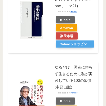
oneテーマ21)
created by
Rinker
Kindle
Amazon
楽天市場
Yahooショッピン
グ
なるだけ 医者に頼ら
ず生きるために私が実
践している100の習慣
(中経出版)
created by
Rinker
Kindle