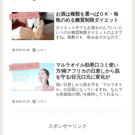
お酒は種類を選べばＯＫ・毎
ビ
ューティ・ダイエット
晩のめる糖質制限ダイエット
ダイエット中でもお酒をのんでいいと
いうのが糖質制限ダイエットのよさで
すね。晩酌ＯＫ、飲み会ＯＫなので、
ストレスを感じずにダイエットを成功
させることができるのではないででし
レモン
2022.01.09
ょうか。ただ、ダイエットのために
は、飲んでいけないお酒もあります。
お酒...
マルラオイル効果口コミ使い
ビ
ューティ・ダイエット
方/南アフリカの日差しから肌
を守る/目元口元に変化が
強い日差しから肌を守る「マルラオイ
ル」が話題になっていますね、なんで
も乾燥肌の潤いを維持してくれるらし
く、気になったので調べてみました。
レモン
2022.07.23
「マルラ」というのは 南アフリカに
そびえる大木のこと。この大木の実を
絞ったオイルは、 酸化しにくくて保
湿...
スポンサーリンク