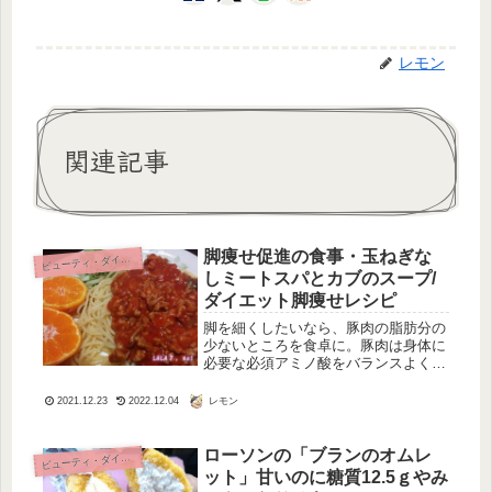
レモン
関連記事
脚痩せ促進の食事・玉ねぎな
ビ
ューティ・ダイエット
しミートスパとカブのスープ/
ダイエット脚痩せレシピ
脚を細くしたいなら、豚肉の脂肪分の
少ないところを食卓に。豚肉は身体に
必要な必須アミノ酸をバランスよく含
む食品なんです。そして豚肉に豊富な
不飽和脂肪酸が、コレステロール値の
レモン
2021.12.23
2022.12.04
上昇を抑制してくれるんです。だから
健康つくりにはもってこいで、健康な
土...
ローソンの「ブランのオムレ
ビ
ューティ・ダイエット
ット」甘いのに糖質12.5ｇやみ