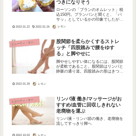
つきになりそう
ローソンの「ブランのオムレット」税
込150円。ブランパンと聞くと、「パ
サッ」としているかの印象でしたが、
これはカステラケーキと同じで、ふん
レモン
2022.01.22
2022.01.24
わりした生地、そして香ばしい。やっ
ぱり食べてみないとわかりませんね。
糖質制限してると甘いものが恋しく
股関節を柔らかくするストレ
ビ
ューティ・ダイエット
な...
ッチ「四股踏みで腰をゆす
る」と脚やせに
脚やせしやすい体になるには、股関節
が柔軟であること。股関節はリンパと
静脈の通り道。四股踏みの形はきつい
けど股関節の柔軟性アップにはもって
こいのストレッチになりそうです。
レモン
2022.01.29
リンパ液 働き/マッサージがお
ビ
ューティ・ダイエット
すすめ/血管に回収しきれない
老廃物を運ぶ
リンパ液・リンパ節の働き、老廃物を
流してすっきり脚へ
レモン
2022.10.03