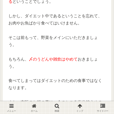
る
ということでしょう。
しかし、ダイエット中であるということを忘れて、
お肉やお魚ばかり食べてはいけません。
そこは前もって、野菜をメインにいただきましょ
う。
もちろん、
〆のうどんや雑炊はやめて
おきましょ
う。
食べてしまってはダイエットのための食事ではなく
なります。
また、市販のお鍋の素は、今のところ塩分控えめの
ものが少ないです。
メニュー
ホーム
検索
トップ
サイドバー