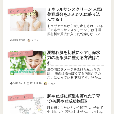
ラムしかありません。「鮭＝糖質な
し」といっていいほどの糖質しかな
ミネラルサンスクリーン 人気/
ビ
ューティ・ダイエット
く、...
美容成分をふんだんに盛り込
んでる！
トゥヴェールから売り出しされている
「ミネラルサンスクリーン 」は保湿
原材料の贅沢に入った乾燥しないファ
ンデーションです。トゥヴェールは、
レモン
2022.02.03
コスメマニアの御用達で知る人ぞ知る
化粧品ブランドです。原材料研究の専
門家が作ったブランドで、肌をきれい
夏枯れ肌を初秋にケアし保水
ビ
ューティ・ダイエット
に...
力のある肌に整える方法はこ
れ
夏の間にダメージを受けた私たちの
肌、 表面は脂っぽくても内側がスカ
スカになっている 状態です。秋から
冬へと乾燥が進むと、 しみ・しわ・
レモン
2021.09.13
2023.12.19
たるみ・くすみ・毛穴の開き などの
トラブルを 招きます。夏の終わりに
しておきたいお肌の手入れは、 とに
脚やせ成功願望も薄れた子育
ビ
ューティ・ダイエット
かく...
て中/脚やせ成功物語6
脚を細くしたいという願望も、子育て
中は忙しさで浮上しません。しゃれな