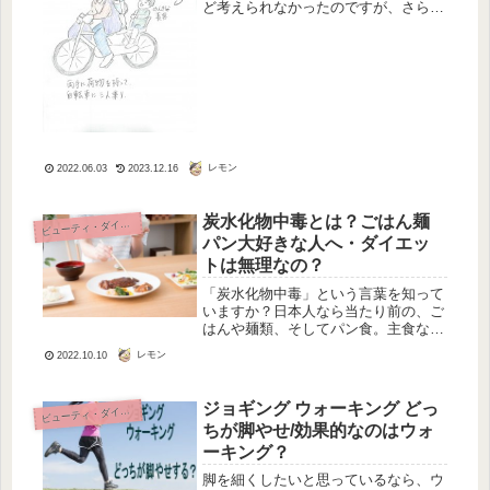
ど考えられなかったのですが、さらに
下半身デブへと悪化をたどります。
「立派な脚」のまま年齢はあがってい
きます。
レモン
2022.06.03
2023.12.16
炭水化物中毒とは？ごはん麺
ビ
ューティ・ダイエット
パン大好きな人へ・ダイエッ
トは無理なの？
「炭水化物中毒」という言葉を知って
いますか？日本人なら当たり前の、ご
はんや麺類、そしてパン食。主食なの
に中毒になるなんてどういうこと？ご
レモン
2022.10.10
はんも麺類もパンも、大好き！って普
通のことだと思います。炭水化物中毒
とは？ごはん麺パン大好きな人へ・ダ
ジョギング ウォーキング どっ
ビ
ューティ・ダイエット
イ...
ちが脚やせ/効果的なのはウォ
ーキング？
脚を細くしたいと思っているなら、ウ