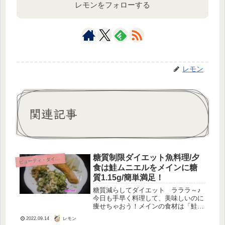
レモンをフォローする
レモン
関連記事
糖質制限ダイエット魚料理/夕
ビ
ューティ・ダイエット
食は鮭ムニエルをメインに糖
質1.15g/簡単満足！
糖質減らしてダイエット ラララ～♪
今日も手早く料理して、美味しいのに
痩せちゃおう！メインの食材は「鮭」
メインの食材は「鮭」です。鮭１００
レモン
2022.09.14
グラムあたりの糖質は、たった0.1グ