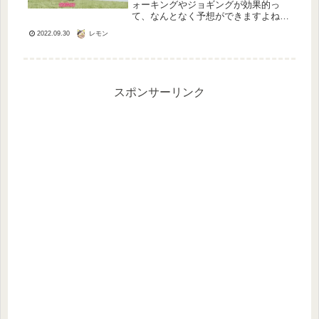
ォーキングやジョギングが効果的っ
て、なんとなく予想ができますよね。
でも走るとなると、気が重くなってし
レモン
2022.09.30
まいます。そこで脚やせにはジョギン
グがいいのかそれともウォーキングが
いいのか、いろいろと調べた結果、
「ウォ...
スポンサーリンク