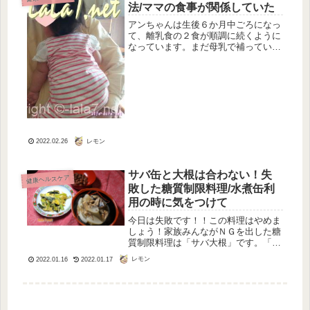
法/ママの食事が関係していた
アンちゃんは生後６か月中ごろになっ
て、離乳食の２食が順調に続くように
なっています。まだ母乳で補っていた
のですが、離乳食を気にいっているの
か母乳の飲みが極端に悪くなっていき
ました。それまで喜んで飲んでいたの
ですが、離乳食が２回になったあたり
か...
レモン
2022.02.26
サバ缶と大根は合わない！失
健康ヘルスケア
敗した糖質制限料理/水煮缶利
用の時に気をつけて
今日は失敗です！！この料理はやめま
しょう！家族みんながＮＧを出した糖
質制限料理は「サバ大根」です。「ぶ
り大根」が美味しいので、「サバ大
レモン
2022.01.16
2022.01.17
根」もいけると思ったのですが・・・
今回のサバは「サバの水煮缶」を使っ
ています。保存用にとっておいたサバ
缶で...