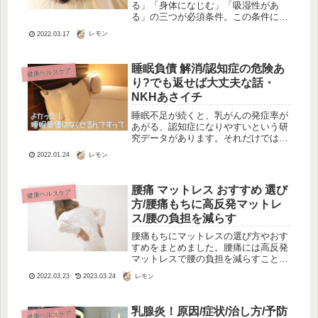
る」「身体になじむ」「吸湿性があ
る」の三つが必須条件。この条件に一
番合致するものが羽毛の掛け布団。木
レモン
2022.03.17
綿の掛け布団、羽毛の掛け布団、羊毛
の掛け布団、化学繊維の掛け布団比較
解説。体温を逃さず一定に保てる保温
睡眠負債 解消/認知症の危険あ
健康ヘルスケア
力があり、重すぎず寝返りや身体の動
り?でも返せば大丈夫な話・
きに添うしなやかさがあって、汗を素
早く吸い取ってくれるものです。
NKHあさイチ
睡眠不足が続くと、乳がんの発症率が
あがる、認知症になりやすいという研
究データがあります。それだけではあ
りません。睡眠不足になっていると、
レモン
2022.01.24
仕事の能率もがくっと落ちて、本来の
能力が発揮できないまま。でもそれを
知らずにいるので、自分の能力を過小
腰痛 マットレス おすすめ 選び
健康ヘルスケア
評...
方/腰痛もちに高反発マットレ
ス/腰の負担を減らす
腰痛もちにマットレスの選び方やおす
すめをまとめました。腰痛には高反発
マットレスで腰の負担を減らすことが
大切です。マットレスと腰痛との深い
レモン
2022.03.23
2023.03.24
関係も。腰痛 マットレス おすすめ 選
び方/腰痛もちに高反発マットレス/腰
の負担を減らす。
乳腺炎！原因/症状/治し方/予防
健康ヘルスケア