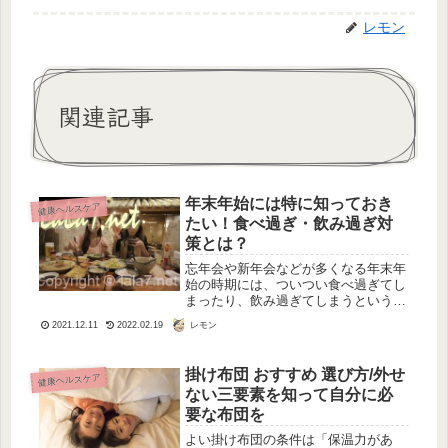
レモン
関連記事
年末年始には特に知っておき
健康ヘルスケア
たい！食べ過ぎ・飲み過ぎ対
策とは？
忘年会や新年会などが多くなる年末年
始の時期には、ついつい食べ過ぎてし
まったり、飲み過ぎてしまうというこ
とはありませんか？食べ過ぎたり飲み
レモン
2021.12.11
2022.02.19
すぎたりしないように注意していて
も、忘年会や新年会が続くと、胃にか
かる負担が大きくなりやすいもので
掛け布団 おすすめ 選び方/外せ
健康ヘルスケア
す。特...
ない三要素を知って自分に必
要な布団を
よい掛け布団の条件は「保温力があ