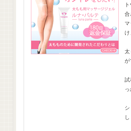
ト
合
マ
け
太
が
試
っ
シ
し