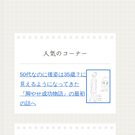
人気のコーナー
50代なのに後姿は35歳？に
見えるようになってきた
『脚やせ成功物語』の最初
の話へ