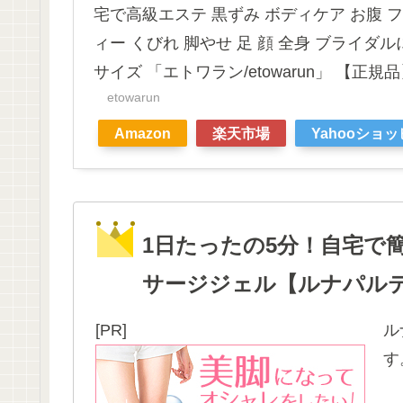
宅で高級エステ 黒ずみ ボディケア お腹 フ
ィー くびれ 脚やせ 足 顔 全身 ブライダル
サイズ 「エトワラン/etowarun」 【正規
etowarun
Amazon
楽天市場
Yahooショ
1日たったの5分！自宅で
サージジェル【ルナパル
[PR]
ル
す