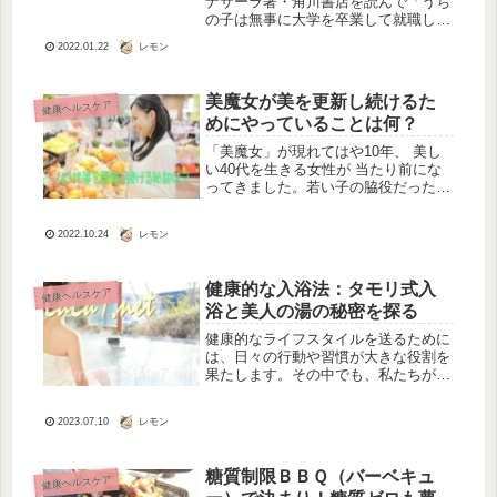
ナサーラ著・角川書店を読んで「うち
の子は無事に大学を卒業して就職して
くれるのかな」「老後を安心して過ご
レモン
2022.01.22
せるような年金がもらえるのかな」
「今は健康だけど 大病を患ったらや
っていけるかしら」などの将来の不
美魔女が美を更新し続けるた
健康ヘルスケア
安。な...
めにやっていることは何？
「美魔女」が現れてはや10年、 美し
い40代を生きる女性が 当たり前にな
ってきました。若い子の脇役だった40
代の女性が、 これからの人生を美し
く生きていく姿は、素敵ですね。美魔
レモン
2022.10.24
女を誕生させた雑誌「美story」も創
刊8年になり 48歳になっ...
健康的な入浴法：タモリ式入
健康ヘルスケア
浴と美人の湯の秘密を探る
健康的なライフスタイルを送るために
は、日々の行動や習慣が大きな役割を
果たします。その中でも、私たちが日
常的に行っている「入浴」には驚くべ
き秘密が隠されています。有名タレン
レモン
2023.07.10
トのタモリさんが提唱する「タモリ式
入浴法」や、温泉でよく聞く「美人の
湯...
糖質制限ＢＢＱ（バーベキュ
健康ヘルスケア