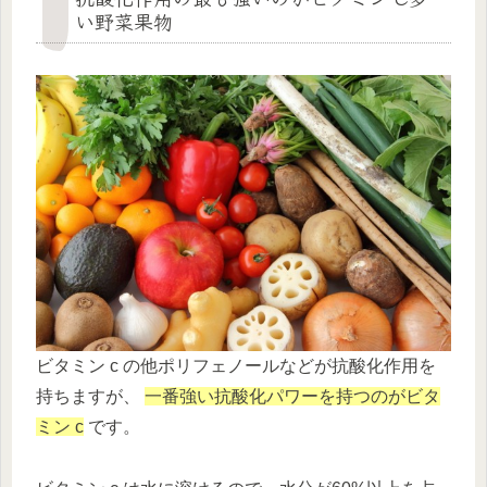
い野菜果物
ビタミン c の他ポリフェノールなどが抗酸化作用を
持ちますが、
一番強い抗酸化パワーを持つのがビタ
ミン c
です。