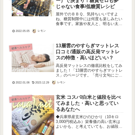
ー）で決まり！糖質ゼロも夢
じゃない食事/低糖質レシピ
屋外でのＢＢＱ、気持ちいいですよ
ね、糖質制限中には何度も楽しみたい
食事です。家族や友人と、明るい太陽
の陽を浴びながら、糖質オフのビール
レモン
2022.05.05
を飲むのは最高の健康法なんじゃない
かな。ということで、連休に午後ゆっ
くりとＢＢＱを楽しんできました。Ｂ
13層雲のやすらぎマットレス
健康ヘルスケア
ＢＱ...
口コミ/通販の高反発マットレ
スの特徴・高いほどいい？
高反発マットレスの徹底比較をしてみ
ました！「13層雲のやすらぎマットレ
ス」のページです。「売り文句にごま
かされない真に公平な目線」をモット
レモン
2022.01.06
2023.12.29
ーに、「一枚敷きできる敷き布団」、
「通販できるもの」で人気の高いもの
を比べています。敷き布団の特徴と
玄米 コスパ/白米と値段を比べ
健康ヘルスケア
し...
てみました・高いと思ってい
るあなたへ
◆兵庫県産玄米ひのひかり（10キロ
3,000円税込み）栄養価の高い玄米は
よいかも、と考えていても、お値段が
高いので二の足を踏んでいませんか？