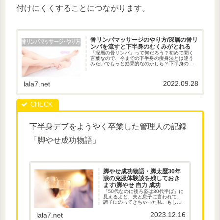
付けにくくすることにつながります。
骨リンパマッサージのやり方/深層の骨リ
ンパを流すと下半身のむくみがとれる
「深層の骨リンパ」って何だろう？初めて聞く
言葉なので、今までの下半身の痩身法とは違う
みたいでもっと効果的なのかしら？下半身のむ
くみがとれれば、引き締まった形のいい脚に近
づけるわけなので、すごく興味あり！さっそく
調べてみました。やり方を覚えて...
2022.09.28
lala7.net
下半身デブをようやく卒業した管理人の記録
「脚やせ成功物語」
脚やせ成功物語・脚太歴30年
涙の克服体験談を残しておき
ます/脚やせ 自力 成功
「50代なのに後ろ姿は30代半ば」に
見えるよと、夫と息子に言われて、
調子にのってきちゃった私。もしか
して美魔女風？に至るまでの私の記
録です。脚やせ成功物語・脚太歴30
2023.12.16
lala7.net
年涙の克服体験談を残しておきま