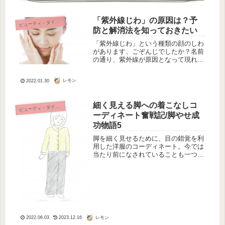
「紫外線じわ」の原因は？予
ビ
ューティ・ダイエット
防と解消法を知っておきたい
「紫外線じわ」という種類の顔のしわ
があります、ごぞんじでしたか？名前
の通り、紫外線が原因となって現れる
顔のしわになります。紫外線を浴びた
からと言ってすぐにしわになるのでは
レモン
2022.01.30
なく、5年後、10年後と年数が経過し
て忘れたころに現れるしわになりま
す...
細く見える脚への着こなしコ
ビ
ューティ・ダイエット
ーディネート奮戦記/脚やせ成
功物語5
脚を細く見せるために、目の錯覚を利
用した洋服のコーディネート。今では
当たり前になされていることも一つひ
とつ試していました。でもやっぱり太
いふくらはぎの太い脚は、何にも変わ
るわけではありません。
レモン
2022.06.03
2023.12.16