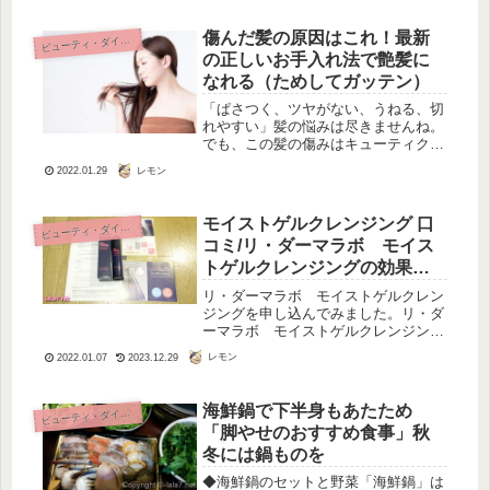
傷んだ髪の原因はこれ！最新
ビ
ューティ・ダイエット
の正しいお手入れ法で艶髪に
なれる（ためしてガッテン）
「ぱさつく、ツヤがない、うねる、切
れやすい」髪の悩みは尽きませんね。
でも、この髪の傷みはキューティクル
だけが原因ではありませんでした。な
レモン
2022.01.29
んと傷んだ髪はみな「髪が空洞化」し
ているのです。空洞化がどうしておこ
るのか、原因を知って、空洞化を防ぐ
モイストゲルクレンジング 口
ビ
ューティ・ダイエット
正...
コミ/リ・ダーマラボ モイス
トゲルクレンジングの効果・
口コミや評判
リ・ダーマラボ モイストゲルクレン
ジングを申し込んでみました。リ・ダ
ーマラボ モイストゲルクレンジング
の公式ページはこちら⇒美容液成分
レモン
2022.01.07
2023.12.29
99.3％！クレンジング リ・ダーマラ
ボ買ったときの写真です、解説書もあ
って扱いやすそうです。リ・ダーマ
海鮮鍋で下半身もあたため
ビ
ューティ・ダイエット
ラ...
「脚やせのおすすめ食事」秋
冬には鍋ものを
◆海鮮鍋のセットと野菜「海鮮鍋」は