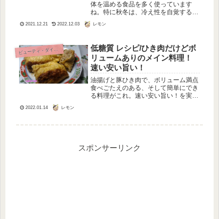
体を温める食品を多く使っています
ね。特に秋冬は、冷え性を自覚する人
にとって、体をあたためる食事をした
レモン
2021.12.21
2022.12.03
いですね。体を温める食事はいつも心
がけてとりたいと思っていて、「鍋料
理」にすると体全体がぽかぽかと気持
低糖質 レシピ/ひき肉だけどボ
ビ
ューティ・ダイエット
ちよ...
リュームありのメイン料理！
速い安い旨い！
油揚げと豚ひき肉で、ボリューム満点
食べごたえのある、そして簡単にでき
る料理がこれ。速い安い旨い！を実現
できる手早い料理をレパートリーにい
レモン
2022.01.14
れちゃおう！揚げの中にひき肉を入れ
るのって難しくないですよ。夕食にも
お弁当にも向くので、低糖質の食事を
実...
スポンサーリンク