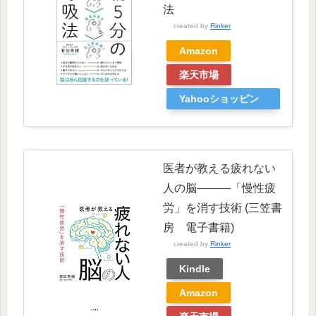
法
created by
Rinker
Amazon
楽天市場
Yahooショッピン
グ
医者が教える疲れない
人の脳―――「慢性疲
労」を消す技術 (三笠書
房 電子書籍)
created by
Rinker
Kindle
Amazon