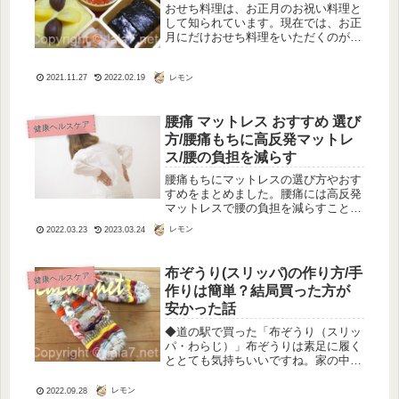
おせち料理は、お正月のお祝い料理と
して知られています。現在では、お正
月にだけおせち料理をいただくのが慣
習ですが、もともとはお正月だけでな
く節句などの節日を祝うための料理と
レモン
して作られていました。そして神様に
2021.11.27
2022.02.19
お供えをした上でいただく風習があっ
た...
腰痛 マットレス おすすめ 選び
健康ヘルスケア
方/腰痛もちに高反発マットレ
ス/腰の負担を減らす
腰痛もちにマットレスの選び方やおす
すめをまとめました。腰痛には高反発
マットレスで腰の負担を減らすことが
大切です。マットレスと腰痛との深い
レモン
2022.03.23
2023.03.24
関係も。腰痛 マットレス おすすめ 選
び方/腰痛もちに高反発マットレス/腰
の負担を減らす。
布ぞうり(スリッパ)の作り方/手
健康ヘルスケア
作りは簡単？結局買った方が
安かった話
◆道の駅で買った「布ぞうり（スリッ
パ・わらじ）」布ぞうりは素足に履く
ととても気持ちいいですね。家の中の
スリッパとして、特に蒸し暑い夏に最
適です。布ぞうりの作り方は簡単だと
レモン
2022.09.28