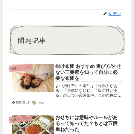
レモン
関連記事
掛け布団 おすすめ 選び方/外せ
健康ヘルスケア
ない三要素を知って自分に必
要な布団を
よい掛け布団の条件は「保温力があ
る」「身体になじむ」「吸湿性があ
る」の三つが必須条件。この条件に一
番合致するものが羽毛の掛け布団。木
レモン
2022.03.17
綿の掛け布団、羽毛の掛け布団、羊毛
の掛け布団、化学繊維の掛け布団比較
解説。体温を逃さず一定に保てる保温
おせちには意味やルールがあ
健康ヘルスケア
力があり、重すぎず寝返りや身体の動
るって知ってた？もとは五段
きに添うしなやかさがあって、汗を素
早く吸い取ってくれるものです。
重ねだった