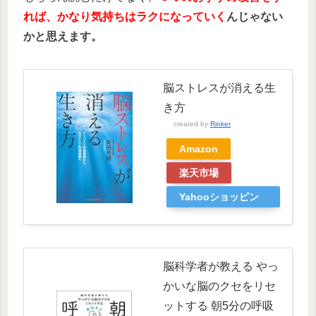
れば、かなり気持ちはラクになっていく
んじゃない
かと思えます。
脳ストレスが消える生
き方
created by
Rinker
Amazon
楽天市場
Yahooショッピン
グ
脳科学者が教える やっ
かいな脳のクセをリセ
ットする 朝5分の呼吸