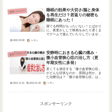
いうので、私も何度かやってみまし
た。ただ、足を使って編み上げるのは
かな...
睡眠の効果や大切さ/脳と身体
健康ヘルスケア
を再生だけ？若返りの秘密も
睡眠にあった！
寝てる時間がもったいない！とばかり
に、夜更かしして映画をみたり遅くま
でゲームで遊んでいたりしていません
か？寝不足で起きられず遅刻・・・昼
レモン
2022.03.08
間ぼんやりして仕事に集中できな
い・・・というのは睡眠が翌日に影響
を与えているからです。眠るってあま
安静時におきる心臓の痛み・
健康ヘルスケア
りに当...
微小血管狭心症の治し方（更
年期女性に多発）
若くても発症する「微小血管狭心症」
がどんな症状なのか、原因は何か、ま
た治療法は？「微小血管狭心症」は40
代50代の女性の10人にひとりが発症す
レモン
2021.12.31
2022.01.26
る病気です。心臓が痛いだけでなく、
のどやあご、歯、腕などにも痛みを感
じることもあります。この話を聞...
スポンサーリンク