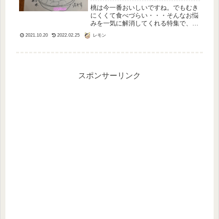
桃は今一番おいしいですね。でもむき
にくくて食べづらい・・・そんなお悩
みを一気に解消してくれる特集で、甘
い桃の見分け方と食べ方を知ることが
レモン
2021.10.20
2022.02.25
できました！（ＮＨＫあさイチ
20170731放送）桃農家がついに公開
する・甘い桃のサインとは美味しい桃
の...
スポンサーリンク