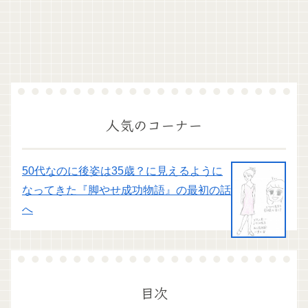
人気のコーナー
50代なのに後姿は35歳？に見えるように
なってきた『脚やせ成功物語』の最初の話
へ
目次