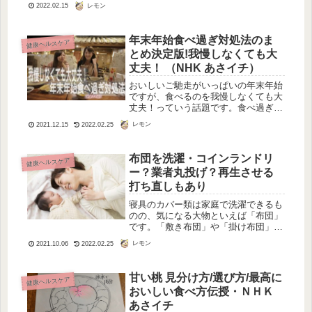
まさとほろ苦さと香ばしさが入り混じ
レモン
2022.02.15
って、ほっこりする幸せ感。とにかく
美味しいのです！手にもてるちょうど
よい...
年末年始食べ過ぎ対処法のま
健康ヘルスケア
とめ決定版!我慢しなくても大
丈夫！ （NHK あさイチ）
おいしいご馳走がいっぱいの年末年始
ですが、食べるのを我慢しなくても大
丈夫！っていう話題です。食べ過ぎ対
処法として、食前、食中、食後に分け
レモン
2021.12.15
2022.02.25
てどんな対処法があるかがこれで分か
りました。番組はNHK あさイチ、こ
れを知っていれば暴飲暴食も怖くな
布団を洗濯・コインランドリ
健康ヘルスケア
い...
ー？業者丸投げ？再生させる
打ち直しもあり
寝具のカバー類は家庭で洗濯できるも
のの、気になる大物といえば「布団」
です。「敷き布団」や「掛け布団」っ
て大きいし重いしで、洗うにはどうし
レモン
2021.10.06
2022.02.25
たらいいでしょうか？これらも洗濯表
示を見る限り、家庭での洗濯が可能
（手洗いマークまたは洗濯機マーク）
甘い桃 見分け方/選び方/最高に
健康ヘルスケア
なも...
おいしい食べ方伝授・ＮＨＫ
あさイチ