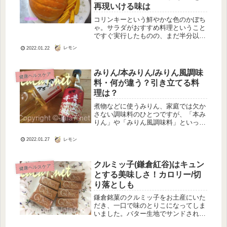
再現いける味は
コリンキーという鮮やかな色のかぼち
ゃ。サラダがおすすめ料理ということ
ですぐ実行したものの、まだ半分以上
残っています。さあ残りはどうする？
レモン
2022.01.22
ということで、料理サイト（クッ〇パ
ット）で人気のコリンキー料理を作っ
てみました。人気の1位から3位まで
みりん/本みりん/みりん風調味
健康ヘルスケア
の...
料・何が違う？引き立てる料
理は？
煮物などに使うみりん、家庭では欠か
さない調味料のひとつですが、「本み
りん」や「みりん風調味料」といった
いどう違うのでしょう。なんとなく使
っているのですが「本みりん」が一番
レモン
2022.01.27
おいしいと感じます（お値段高い
し）。ずっと使ってきたのに値段だけ
の違い...
クルミッ子(鎌倉紅谷)はキュン
健康ヘルスケア
とする美味しさ！カロリー/切
り落としも
鎌倉銘菓のクルミッ子をお土産にいた
だき、一口で味のとりこになってしま
いました。バター生地でサンドされ
た、クルミたっぷりのキャラメル。あ