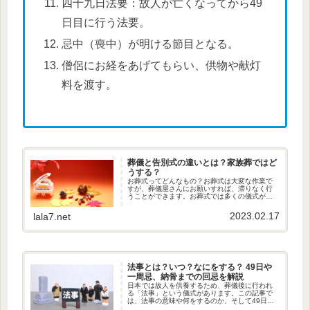
四十九日法要：故人が亡くなってから49
日目に行う法要。
忌中（喪中）が明ける節目となる。
僧侶にお経をあげてもらい、供物や献灯
料を渡す。
葬儀と告別式の違いとは？家族葬ではど
うする？
お葬式ってどんなもの？お葬式は大変な作業で
すが、葬儀屋さんにお願いすれば、滞りなく行
うことができます。お葬式では多くの儀式が行
われます葬儀側の遺族が通夜を行い、翌日の葬
儀・告別式、初七日法要まで行います。最近で
2023.02.17
lala7.net
は、初七日法要までのことを一緒...
法事とは？いつ？なにをする？ 49日や
一周忌、納骨までの回忌を解説
日本では故人を供養するため、葬儀後に行われ
る「法事」という儀式があります。この記事で
は、法事の意味や何をするのか、そして49日や
一周忌、納骨までの回忌について解説します。