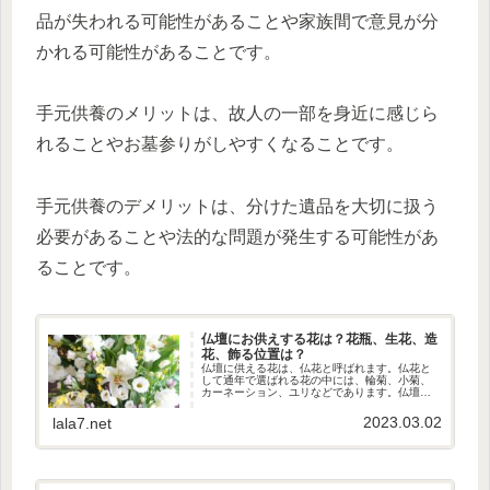
品が失われる可能性があることや家族間で意見が分
かれる可能性があることです。
手元供養のメリットは、故人の一部を身近に感じら
れることやお墓参りがしやすくなることです。
手元供養のデメリットは、分けた遺品を大切に扱う
必要があることや法的な問題が発生する可能性があ
ることです。
仏壇にお供えする花は？花瓶、生花、造
花、飾る位置は？
仏壇に供える花は、仏花と呼ばれます。仏花と
して通年で選ばれる花の中には、輪菊、小菊、
カーネーション、ユリなどであります。仏壇に
お供えする花は？仏壇に供える花の色は、3色ま
たは5色が一般的です。3色であれば白・黄・
2023.03.02
lala7.net
紫、5色であれば白・黄・紫・...