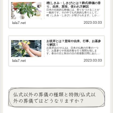
樒(しきみ・しきび)とは？葬式/葬儀の香
り、由来、意味、使われ方解説
日本の伝統的な葬儀には、香りをつけることが
一般的です。その中でも代表的な香りとして、
樒（しきみ・しきび）が挙げられます。しか
し、樒という言葉やその由来、意味、使われ方
について知らない人も多いかもしれません。そ
2023.03.03
lala7.net
こで、本記事では葬儀で使われる樒...
お彼岸とは？意味や由来、行事、お墓参
り解説！
お彼岸(おひがん)は、日本の仏教の行事の一つ
で、お墓参りや先祖供養を行う期間を指しま
す。春分の日と秋分の日の前後数日間にあたる
時期、多くの人々が故人を偲び、家族や親族が
集い、先祖の霊を迎えるために様々な行事が行
2023.03.03
lala7.net
われます。お彼岸って何？意味や...
仏式以外の葬儀の種類と特徴/仏式以
外の葬儀ではどうなりますか？