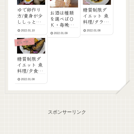
ゆで卵作り
糖質制限ダ
お酒は種類
方/黄身が少
イエット 魚
を選べばＯ
ししっとり7
料理/タラで
Ｋ・毎晩の
分/糖質制限
夕食のメイ
める糖質制
2022.01.10
2022.01.08
ダイエット
ンは糖質0.2
2022.01.09
限ダイエッ
を続けるた
グラム（写
ト
ューティ・ダイエット
ビ
めに
真あり）
糖質制限ダ
イエット 魚
料理/夕食は
ホッケの開
2022.01.08
きをメイン
に糖質4.0グ
ラムに収め
る
スポンサーリンク