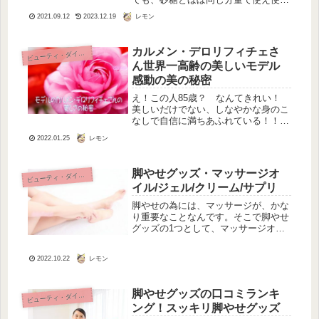
です。カロリーがゼロだからというこ
レモン
2021.09.12
2023.12.19
とも大切ですけど、糖質制限をしてい
る者としては、糖質が0っていうこと
が、一番大切。ラカントＳは、非常に
カルメン・デロリフィチェさ
ビ
ューティ・ダイエット
使...
ん世界一高齢の美しいモデル
感動の美の秘密
え！この人85歳？ なんてきれい！
美しいだけでない、しなやかな身のこ
なしで自信に満ちあふれている！！
「アンチエイジング」という言葉が薄
レモン
2022.01.25
っぺらに思えてくる、そんな強烈な美
を放つ女性がいます。見ていたテレビ
の画面にくぎ付けになったのは、私だ
脚やせグッズ・マッサージオ
ビ
ューティ・ダイエット
け...
イル/ジェル/クリーム/サプリ
脚やせの為には、マッサージが、かな
り重要なことなんです。そこで脚やせ
グッズの1つとして、マッサージオイ
ルやジェルにもこだわりませんか？脚
やせマッサージオイル/ジェル脚やせ
レモン
2022.10.22
をきっちり考えられた原材料配合の大
好評マッサージオイルやジェルのご案
内...
脚やせグッズの口コミランキ
ビ
ューティ・ダイエット
ング！スッキリ脚やせグッズ