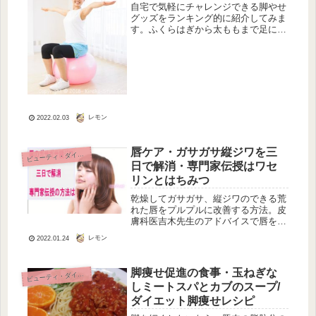
自宅で気軽にチャレンジできる脚やせ
グッズをランキング的に紹介してみま
す。ふくらはぎから太ももまで足につ
いての悩みをストレッチやスポーツで
解消しましょう。脚やせグッズとして
バランスボールを使用する脚やせはし
たいけど、お金がかかるこというのは
嫌...
レモン
2022.02.03
唇ケア・ガサガサ縦ジワを三
ビ
ューティ・ダイエット
日で解消・専門家伝授はワセ
リンとはちみつ
乾燥してガサガサ、縦ジワのできる荒
れた唇をプルプルに改善する方法。皮
膚科医吉木先生のアドバイスで唇を健
康に保つ極意です。うるおいキープの
レモン
2022.01.24
方法はワセリンで簡単でした。2013年
11月13日（水）ＮＨＫあさイチでの放
送のまとめ
脚痩せ促進の食事・玉ねぎな
ビ
ューティ・ダイエット
しミートスパとカブのスープ/
ダイエット脚痩せレシピ