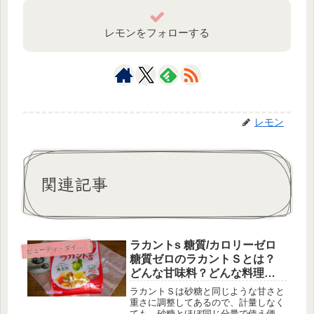
レモンをフォローする
レモン
関連記事
ラカントs 糖質/カロリーゼロ
ビ
ューティ・ダイエット
糖質ゼロのラカントＳとは？
どんな甘味料？どんな料理で
も使える？
ラカントＳは砂糖と同じような甘さと
重さに調整してあるので、計量しなく
ても、砂糖とほぼ同じ分量で使え便利