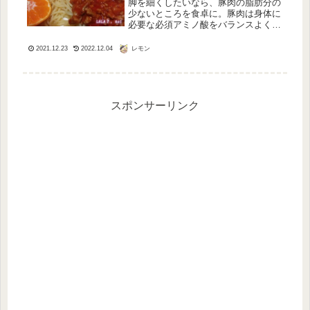
脚を細くしたいなら、豚肉の脂肪分の
少ないところを食卓に。豚肉は身体に
必要な必須アミノ酸をバランスよく含
む食品なんです。そして豚肉に豊富な
不飽和脂肪酸が、コレステロール値の
レモン
2021.12.23
2022.12.04
上昇を抑制してくれるんです。だから
健康つくりにはもってこいで、健康な
土...
スポンサーリンク