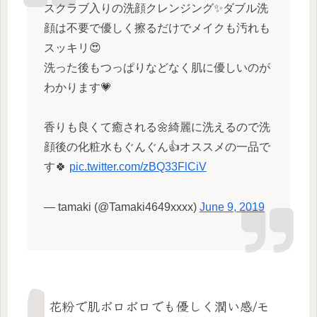
スクラブ入りの洗顔クレンジング✨ダブル洗
顔は不要で優しく擦るだけでメイクも汚れも
スッキリ😍
洗った後もつっぱりなどなく肌に優しいのが
わかります💗
香りも良くて癒される🌼綺麗に洗えるので洗
顔後の化粧水もぐんぐん👍オススメの一品で
す🍀
pic.twitter.com/zBQ33FlCiV
— tamaki (@Tamaki4649xxxx)
June 9, 2019
花粉で肌ボロボロでも優しく潤い感/モ