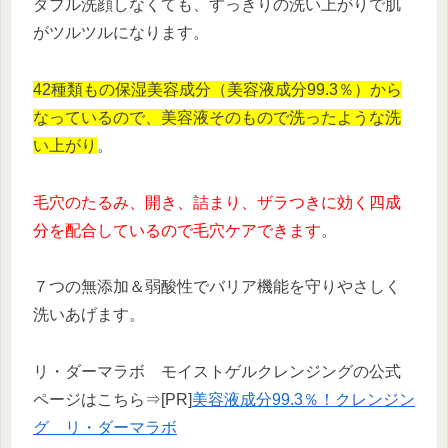
ダブル洗顔しなくても、すっきりの洗い上がりで肌
がツルツルになります。
42種類もの保湿美容成分（美容液成分99.3％）から
なっているので、美容液そのもので洗ったような洗
い上がり
。
毛穴のたるみ、開き、詰まり、ザラつきに効く四成
分を配合しているので毛穴ケアできます
。
７つの無添加＆弱酸性でバリア機能を守りやさしく
洗いあげます。
リ・ダーマラボ モイストゲルクレンジングの公式
ページはこちら⇒[PR]
美容液成分99.3％！クレンジン
グ リ・ダーマラボ