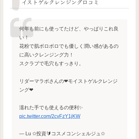
イストゲルクレンジング口コミ
何年も前にも使ってたけど、やっぱりこれ良
い！
花粉で肌ボロボロでも優しく潤い感があるの
に高いクレンジング力！
スクラブで毛穴もすっきり。
リダーマラボさんの❤モイストゲルクレンジ
ング❤
濡れた手でも使えるの便利✨
pic.twitter.com/2cvFzY1jKW
— Lu ✩投資🔰コスメコンシェルジュ✩