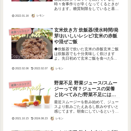
時々食事作りが辛くなってくるときが
あります。糖質制限をしていると基本
的に、疲れが溜まったりだるくなった
レモン
2022.01.16
りすることはないのですが、こと食事
作りに関しては、「たまには休みたい
な～」と思ってしまうことがありま
玄米炊き方 炊飯器/浸水時間/発
健康ヘルスケア
す。特...
芽/おいしいレシピ/玄米の赤飯
や混ぜご飯
◆炊飯器で炊いた玄米の赤飯玄米ご飯
は炊飯器でも十分美味しく炊けます
よ。先日初めて玄米ご飯を食べた5歳
と3歳の孫、二人とも「オイシイ！」
と喜んでました。白米もおいしいけ
レモン
2022.02.06
2022.02.07
ど、また違うおいしさでモグモグが止
まりません。噛み応えがあるので、お
茶碗一...
野菜不足 野菜ジュース/スムー
健康ヘルスケア
ジーって何？ジュースの栄養
と比べてみた/野菜不足にはど
ちらが
最近スムージーを飲み始めて、ジュー
スより飲みごたえあるし飲みやすいと
感じてます。朝食にしているという人
も増えているみたいですし、栄養も豊
レモン
2021.10.15
2024.08.23
富のよう。スムージーが登場するまで
は、ジュースを飲んでいたと思うので
すが、スムージーとジュースって、い