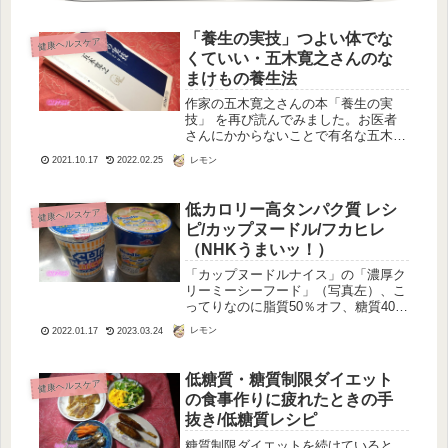
「養生の実技」つよい体でな
健康ヘルスケア
くていい・五木寛之さんのな
まけもの養生法
作家の五木寛之さんの本「養生の実
技」 を再び読んでみました。お医者
さんにかからないことで有名な五木さ
ん、 シャンプーは2ヶ月に一回、 夜型
レモン
2021.10.17
2022.02.25
生活を何十年も続けて いる。ひどい
腰痛と 何十年も付き合いながらも、
日本各地を飛び回って執筆活動を続
低カロリー高タンパク質 レシ
健康ヘルスケア
け...
ピ/カップヌードル/フカヒレ
（NHKうまいッ！）
「カップヌードルナイス」の「濃厚ク
リーミーシーフード」（写真左）、こ
ってりなのに脂質50％オフ、糖質40％
オフ、カロリー178キロカロリー。っ
レモン
2022.01.17
2023.03.24
てこの表示を店頭で見かけたとき、本
当！？と疑ってしまいました。あてに
してなかったのですが、味見して...
低糖質・糖質制限ダイエット
健康ヘルスケア
の食事作りに疲れたときの手
抜き/低糖質レシピ
糖質制限ダイエットを続けていると