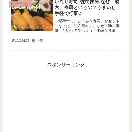
いなり寿司 助六 由来/なぜ「助
健康ヘルスケア
っ...
六」寿司というの？うまいし
手軽で行事に
「稲荷ずし」と「巻き寿司」がセット
になった「助六寿司」。なぜ「助六寿
司」というのでしょう？手軽な食事と
して、コンビニやスーパーでは必ず見
かける定番食ですね。そうそう、運動
レモン
2022.02.05
会や通夜ぶるまいなどでもよくお目に
かかります。三日に一度は食べたい助
六...
スポンサーリンク