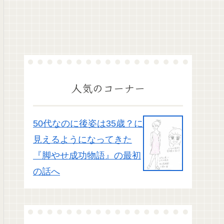
人気のコーナー
50代なのに後姿は35歳？に
見えるようになってきた
『脚やせ成功物語』の最初
の話へ