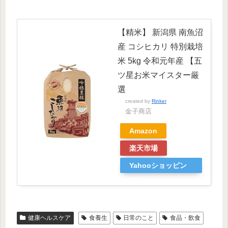
【精米】 新潟県 南魚沼
産 コシヒカリ 特別栽培
米 5kg 令和元年産 【五
ツ星お米マイスター厳
選
created by
Rinker
金子商店
Amazon
楽天市場
Yahooショッピン
グ
健康ヘルスケア
食養生
日常のこと
食品・飲食