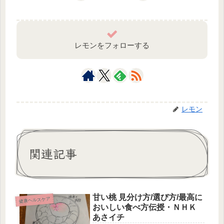
レモンをフォローする
レモン
関連記事
甘い桃 見分け方/選び方/最高に
健康ヘルスケア
おいしい食べ方伝授・ＮＨＫ
あさイチ