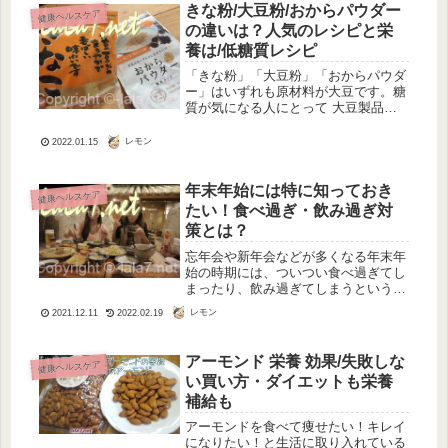
は日中ぼんやりなどしてちょっと困り
きな粉/大豆粉/おからパウダー
健康ヘルスケア
ます...
の違いは？人気のレシピと栄
養は/低糖質レシピ
「きな粉」「大豆粉」「おからパウダ
ー」はいずれも原材料が大豆です。糖
質が気になる人にとって 大豆製品は
強い味方ですね。「畑の肉」とも称さ
れる大豆は栄養豊富、そして食物繊維
レモン
2022.01.15
もたっぷり。まさにダイエット効果を
期待できる食品ですね。糖質制限が
話...
年末年始には特に知っておき
健康ヘルスケア
たい！食べ過ぎ・飲み過ぎ対
策とは？
忘年会や新年会などが多くなる年末年
始の時期には、ついつい食べ過ぎてし
まったり、飲み過ぎてしまうというこ
とはありませんか？食べ過ぎたり飲み
レモン
2021.12.11
2022.02.19
すぎたりしないように注意していて
も、忘年会や新年会が続くと、胃にか
かる負担が大きくなりやすいもので
アーモンド 栄養 効果/失敗しな
健康ヘルスケア
す。特...
い買い方・ダイエットも栄養
補給も
アーモンドを食べて痩せたい！キレイ
になりたい！と生活に取り入れている