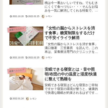
桃は今一番おいしいですね。でもむき
にくくて食べづらい・・・そんなお悩
みを一気に解消してくれる特集で、甘
い桃の見分け方と食べ方を知ることが
レモン
2021.10.20
2022.02.25
できました！（ＮＨＫあさイチ
20170731放送）桃農家がついに公開
する・甘い桃のサインとは美味しい桃
「女性の脳からストレスを消
健康ヘルスケア
の...
す食事」糖質制限をするだけ
で不安イライラ解消
「女性の脳からストレスを消す食事」
溝口徹著 三笠書房 を読んで。この
本は、栄養療法専門のクリニックを新
宿に開設している溝口先生が書かれた
レモン
2021.10.05
2022.02.25
ものです。栄養学からのアプローチ
で、精神疾患だけでなく他の多くの疾
患の治療をされています。結論は、題
安眠できる寝室とは・音や照
健康ヘルスケア
名そ...
明/布団の中の温度と湿度/快適
に整えて熟睡を
安眠できる寝室はどんな寝室かご存知
ですか？寝室の環境が整うと、健康的
で快適な睡眠が約束されるはずです。
「寝ても疲れがとれない」「夜中に目
レモン
2022.01.24
が覚める」「寝起きがすっきりしな
い」と感じているとしたら、そんな日