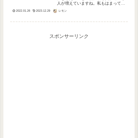
人が増えていますね。私もはまってい
て、毎日常備して食べています。お通
レモン
2022.01.26
2023.12.29
じにも効き、肌のかさつきもへったよ
うな感じで、アーモンドのダイエット
を実感じつつあります。アーモンドを
常...
スポンサーリンク