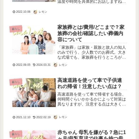
温度や時間を具体的にお話しますね。
ただ、あまりに長期間使っている吸盤
は復活しない場合もありますから、そ
レモン
2022.10.06
の見極めも。吸盤復活の方法実験した
のは、流しのステンレスにつけて利用
し...
家族葬とは/費用/どこまで？家
暮らし
族葬の会社/確認したい葬儀内
容について
「家族葬」は家族・親族と故人の知人
のみで行う、少人数でのお葬式。大き
な式場でも、家族葬を行うところがこ
こ10年ほどで増えていますね。高齢の
レモン
2022.09.05
2024.03.31
方の場合は、静かに見送りたい、費用
はあまりかけたくないという親族も多
くなっています。かくいう私も、10...
高速道路を使って車で子供連
暮らし
れの帰省！注意したい点は？
高速道路を使って車で帰省する場合、
何時間ぐらいかかるかによって対策は
異なりますが、注意する点は大きく2
つあります。 1つ目は子供のトイレ 2
つ目は子供が暇を持て余してしまうと
レモン
2021.12.10
2022.02.19
いう点です。年末の帰省は誰もが同じ
ような日程で行動するので、高速道...
赤ちゃん 母乳を嫌がる？急に1
暮らし
ヶ月/母乳育児で仕事を持つ母