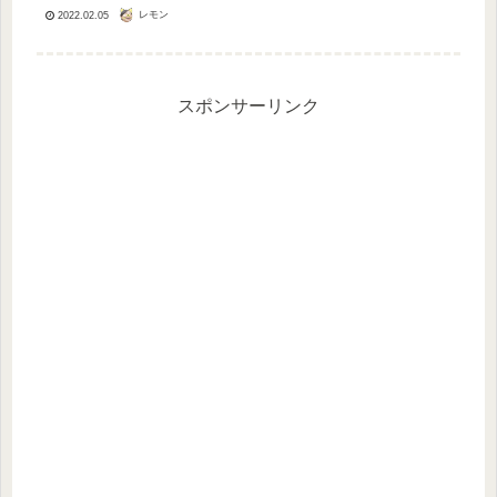
だけ。このあく抜き方法なら失敗はあ
レモン
2022.02.05
りません！とれてから時間がたつほ
ど、アクが抜けにくいようなので、で
きる...
スポンサーリンク