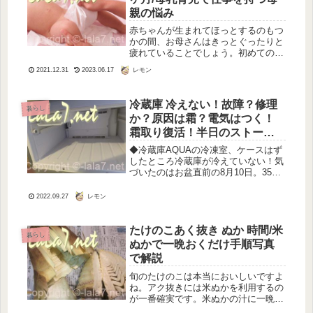
親の悩み
赤ちゃんが生まれてほっとするのもつ
かの間、お母さんはきっとぐったりと
疲れていることでしょう。初めての授
乳を経験する人にとって、赤ちゃんの
レモン
2021.12.31
2023.06.17
扱いも未知のものなら、お乳を飲ませ
るというのも未知の出来事ですよね。
さあこれから始まる育児のスタート
冷蔵庫 冷えない！故障？修理
暮らし
は、...
か？原因は霜？電気はつく！
霜取り復活！半日のストーリ
ー
◆冷蔵庫AQUAの冷凍室、ケースはず
したところ冷蔵庫が冷えていない！気
づいたのはお盆直前の8月10日。35度
を超える猛暑日が続き、我が家の台所
の気温も32度という温室と化していた
レモン
2022.09.27
ときです。この猛暑で冷蔵庫なしの生
活はとても耐えれない！どうし...
たけのこあく抜き ぬか 時間/米
暮らし
ぬかで一晩おくだけ手順写真
で解説
旬のたけのこは本当においしいですよ
ね。アク抜きには米ぬかを利用するの
が一番確実です。米ぬかの汁に一晩つ
けておくだけなので、あとは調理する