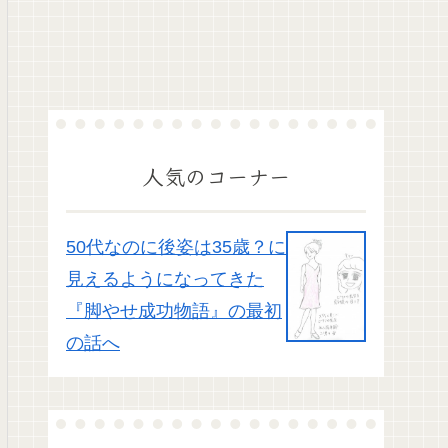
人気のコーナー
50代なのに後姿は35歳？に
見えるようになってきた
『脚やせ成功物語』の最初
の話へ