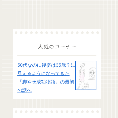
人気のコーナー
50代なのに後姿は35歳？に
見えるようになってきた
『脚やせ成功物語』の最初
の話へ