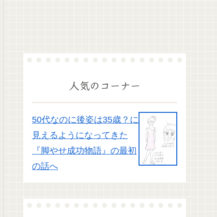
人気のコーナー
50代なのに後姿は35歳？に
見えるようになってきた
『脚やせ成功物語』の最初
の話へ