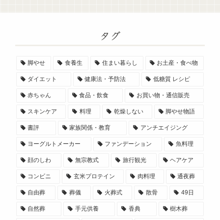
タグ
脚やせ
食養生
住まい暮らし
お土産・食べ物
ダイエット
健康法・予防法
低糖質 レシピ
赤ちゃん
食品・飲食
お買い物・通信販売
スキンケア
料理
乾燥しない
脚やせ物語
書評
家族関係・教育
アンチエイジング
ヨーグルトメーカー
ファンデーション
魚料理
顔のしわ
無宗教式
旅行観光
ヘアケア
コンビニ
玄米プロテイン
肉料理
通夜葬
自由葬
葬儀
火葬式
散骨
49日
自然葬
手元供養
香典
樹木葬