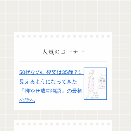
人気のコーナー
50代なのに後姿は35歳？に
見えるようになってきた
『脚やせ成功物語』の最初
の話へ