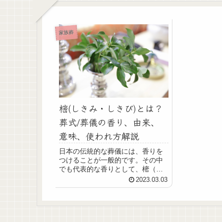
家族葬
樒(しきみ・しきび)とは？
葬式/葬儀の香り、由来、
意味、使われ方解説
日本の伝統的な葬儀には、香りを
つけることが一般的です。その中
でも代表的な香りとして、樒（し
きみ・しきび）が挙げられます。
2023.03.03
しかし、樒という言葉やその由
来、意味、使われ方について知ら
ない人も多いかもしれません。そ
こで、本記事では葬儀で使われる