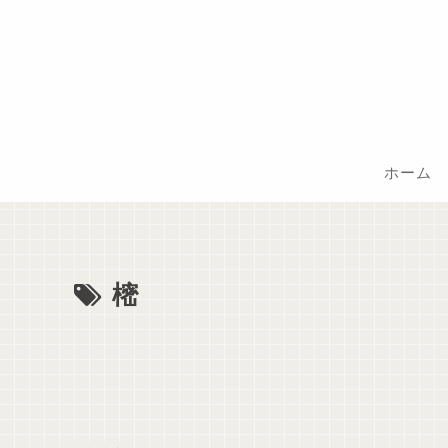
ホーム
樒