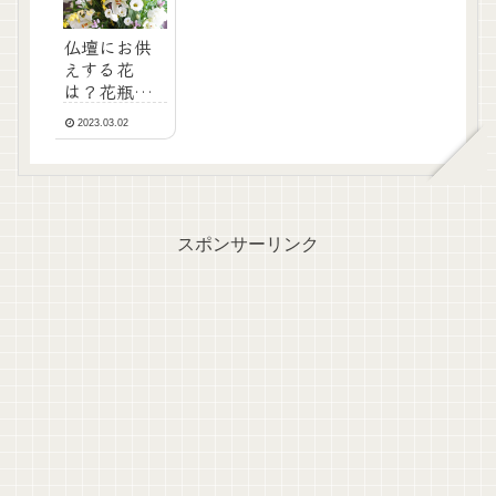
仏壇にお供
えする花
は？花瓶、
生花、造
2023.03.02
花、飾る位
置は？
スポンサーリンク